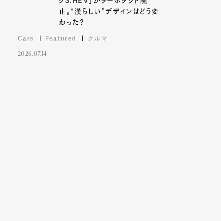
クS:HEV」がターボダクト廃
止。“漢らしい”デザインはどう変
わった?
Cars
Featured
クルマ
2026.07.14