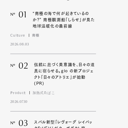
01
“南極の海で何が起きているの
Nº
か?” 南極観測船「しらせ」が見た
地球温暖化の最前線
Culture
南極
2026.08.03
02
伝統に息づく美意識を、日々の道
Nº
具に宿らせる。glo の新プロジェ
クト「日々のアトリエ」が始動
(PR)
Product
加熱式たばこ
2026.07.10
03
スバル新型「レヴォーグ レイバッ
Nº