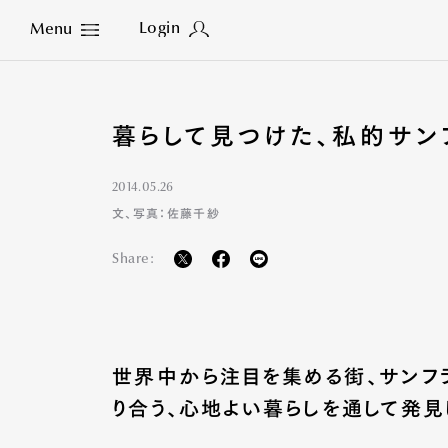
Login
Menu
Close
暮らして見つけた、私的サンフ
2014.05.26
文、写真：佐藤千紗
Share:
世界中から注目を集める街、サンフ
り合う、心地よい暮らしを通して発見