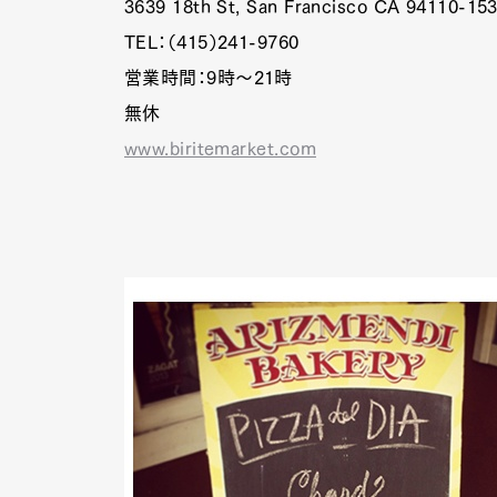
3639 18th St, San Francisco CA 94110-15
TEL：（415）241-9760
営業時間：9時～21時
無休
www.biritemarket.com