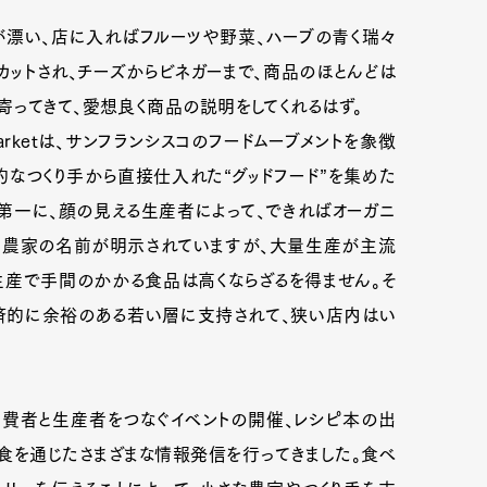
が漂い、店に入ればフルーツや野菜、ハーブの青く瑞々
カットされ、チーズからビネガーまで、商品のほとんどは
mbership
Magazine
Official Columnist
About
ってきて、愛想良く商品の説明をしてくれるはず。
Marketは、サンフランシスコのフードムーブメントを象徴
なつくり手から直接仕入れた“グッドフード”を集めた
et
Pen international
Pen tw
第一に、顔の見える生産者によって、できればオーガニ
産農家の名前が明示されていますが、大量生産が主流
生産で手間のかかる食品は高くならざるを得ません。そ
、経済的に余裕のある若い層に支持されて、狭い店内はい
消費者と生産者をつなぐイベントの開催、レシピ本の出
teは食を通じたさまざまな情報発信を行ってきました。食べ