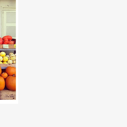
Art&Design
Watch
Fashion
ourmet
Cars
Product
Culture
Lifestyle