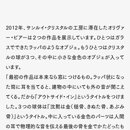
Official Columnist
About
Contact
2012年、サンルイ・クリスタルの工房に滞在したオリヴァ
ー・ビアーは２つの作品を展示しています。ひとつはガラ
Pen Meet
スでできたラッパのようなオブジェ。もうひとつはクリスタ
Pen international
Pen tw
ルの球が３つ、その中に小さな金色のオブジェが入って
います。
「最初の作品は本来なら窓につけるもの。ラッパ状になっ
た筒に耳を当てると、建物の中にいても外の音が聞こえ
てくる。だから『アウトサイド・イン』というタイトルをつけま
した。３つの球体は『沈黙は金（槌骨、きぬた骨、あぶみ
骨）』というタイトル。中に入っている金色のパーツは人間
の耳で物理的な音を伝える最後の骨を金でかたどったも