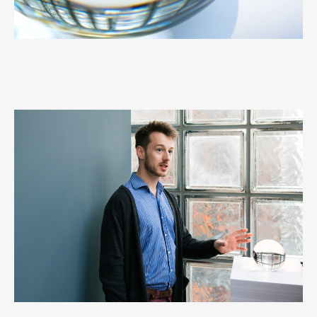
Art&Design
Watch
Fashion
Gourmet
Cars
Product
Culture
Lifestyle
Pen Membership
Magazine