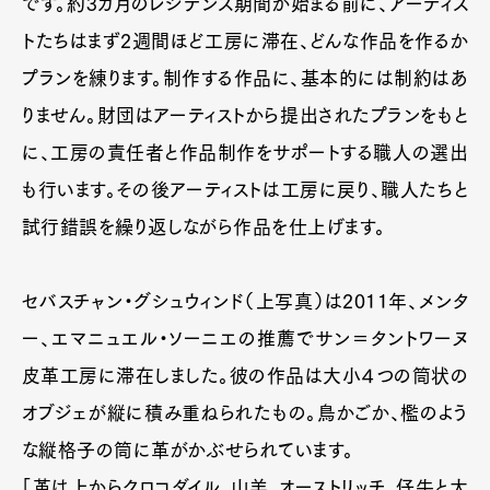
です。約3カ月のレジデンス期間が始まる前に、アーティス
トたちはまず2週間ほど工房に滞在、どんな作品を作るか
プランを練ります。制作する作品に、基本的には制約はあ
りません。財団はアーティストから提出されたプランをもと
に、工房の責任者と作品制作をサポートする職人の選出
も行います。その後アーティストは工房に戻り、職人たちと
試行錯誤を繰り返しながら作品を仕上げます。
セバスチャン・グシュウィンド（上写真）は2011年、メンタ
ー、エマニュエル・ソーニエの推薦でサン＝タントワーヌ
皮革工房に滞在しました。彼の作品は大小４つの筒状の
オブジェが縦に積み重ねられたもの。鳥かごか、檻のよう
な縦格子の筒に革がかぶせられています。
「革は上からクロコダイル、山羊、オーストリッチ、仔牛と大