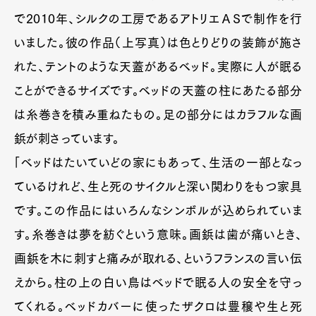
で2010年、シルクの工房であるアトリエＡＳで制作を行
いました。彼の作品（上写真）は色とりどりの装飾が施さ
れた、テントのような天蓋があるベッド。実際に人が眠る
ことができるサイズです。ベッドの天蓋の柱にあたる部分
は糸巻きを積み重ねたもの。足の部分にはカラフルな画
鋲が刺さっています。
「ベッドはたいていどの家にもあって、生活の一部となっ
ているけれど、生と死のサイクルと深い関わりをもつ家具
です。この作品にはいろんなシンボルが込められていま
す。糸巻きは夢を紡ぐという意味。画鋲は歯が痛いとき、
画鋲を木に刺すと痛みが取れる、というフランスの言い伝
えから。柱の上の白い鳥はベッドで眠る人の安全を守っ
てくれる。ベッドカバーに使ったザクロは豊穣や生と死