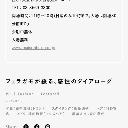
TEL： 03-3569-3300
開場時間：11時～20時（日曜のみ19時まで。入場は閉場30
分前まで）
会期中無休
入場無料
www.maisonhermes.jp
フェラガモが綴る、感性のダイアローグ
PR
Fashion
Featured
2026.07.17
写真：田中雅也（トロン）
スタイリング：飯島朋子
ヘア：河野富
広
メイク：津田雅世（モッズヘア）
編集＆文：森田華代
Share: