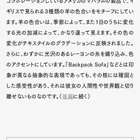
コラボレーションしているアメリカのマハラムの製品で、イ
Official Columnist
About
ギリスで見られる３種類の羊の色合いをモチーフにしてい
Contact
ます。羊の色合いは、季節によって、また１日のうちに変化
する光の加減によって、かなり違って見えます。その色の
Pen Meet
変化がテキスタイルのグラデーションに反映されました。
さらに、わずかに光沢のあるレーヨンの糸を織り込み、色
Pen international
Pen tw
のアクセントにしています。「Backpack Sofa」などとは印
象が異なる抽象的な表現であっても、その核には確固と
した感受性があり、それは彼女の人間性や世界観と切り
離せないものなのです。（
後編
に続く）