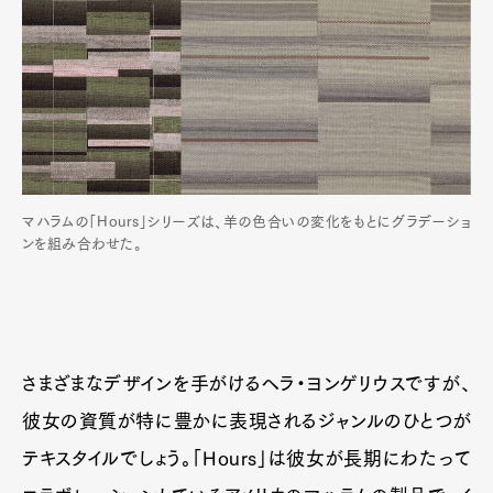
マハラムの「Hours」シリーズは、羊の色合いの変化をもとにグラデーショ
ンを組み合わせた。
Art&Design
Watch
Fashion
Gourmet
Cars
Product
Culture
Lifestyle
さまざまなデザインを手がけるヘラ・ヨンゲリウスですが、
彼女の資質が特に豊かに表現されるジャンルのひとつが
テキスタイルでしょう。「Hours」は彼女が長期にわたって
Pen Membership
Magazine