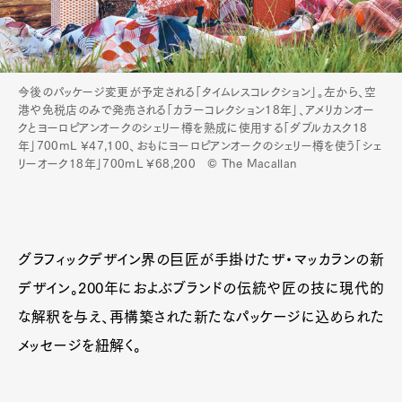
今後のパッケージ変更が予定される「タイムレスコレクション」。左から、空
港や免税店のみで発売される「カラーコレクション18年」、アメリカンオー
クとヨーロピアンオークのシェリー樽を熟成に使用する「ダブルカスク18
年」700mL ¥47,100、おもにヨーロピアンオークのシェリー樽を使う「シェ
リーオーク18年」700mL ¥68,200 © The Macallan
グラフィックデザイン界の巨匠が手掛けたザ・マッカランの新
デザイン。200年におよぶブランドの伝統や匠の技に現代的
な解釈を与え、再構築された新たなパッケージに込められた
メッセージを紐解く。