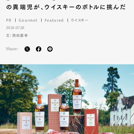
の異端児が、ウイスキーのボトルに挑んだ
PR
Gourmet
Featured
ウイスキー
2026.07.28
文：西田嘉孝
Share: