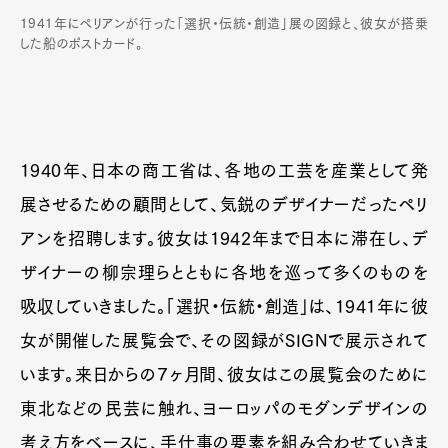
1941年にペリアンが行った「選択・伝統・創造」展の図録と、彼女が搭乗
した船のポストカード。
Art&Design
Watch
Fashion
Gourmet
Cars
1940年、日本の商工省は、各地の工芸を産業として発
Product
Culture
Lifestyle
展させるための顧問として、気鋭のデザイナーだったペリ
アンを招聘します。彼女は1942年まで日本に滞在し、デ
ザイナーの柳宗理らとともに各地を巡って多くのものを
Pen Membership
Magazine
吸収していきました。「選択・伝統・創造」は、1941年に彼
Official Columnist
About
Contact
女が開催した展覧会で、その図録がSIGNで展示されて
います。来日からの７ヶ月間、彼女はこの展覧会のために
東北などの民芸に触れ、ヨーロッパのモダンデザインの
Pen Meet
考え方をベースに、手仕事の要素を組み合わせていきま