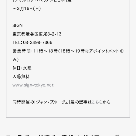
「シャルロット・ペリアンと日本」展
〜３月16日（日）
SIGN
東京都渋谷区広尾3-2-13
TEL：03-3498-7366
営業時間：11時〜18時（18時〜19時はアポイントメントの
み）
休日：水曜
入場無料
www.sign-tokyo.net
同時開催の「ジャン・プルーヴェ」展の記事は
こちら
から