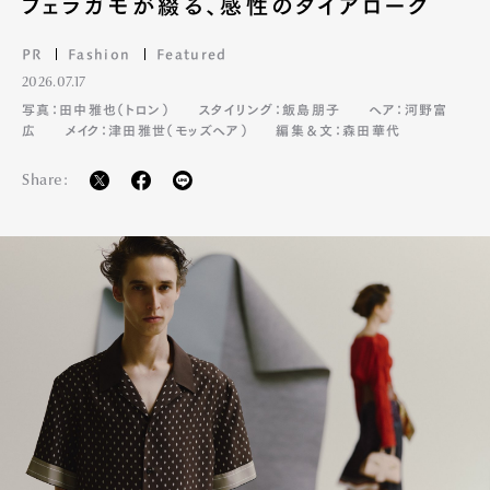
フェラガモが綴る、感性のダイアローグ
PR
Fashion
Featured
2026.07.17
写真：田中雅也（トロン）
スタイリング：飯島朋子
ヘア：河野富
広
メイク：津田雅世（モッズヘア）
編集＆文：森田華代
Share: