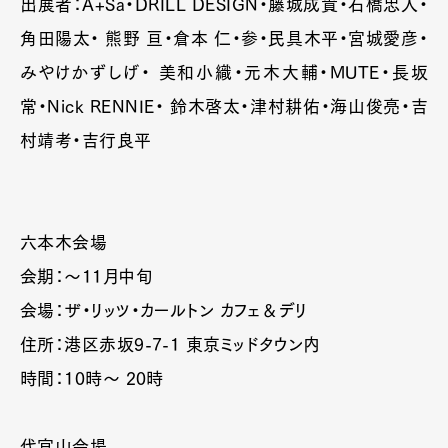
出展者：A+Sa・DRILL DESIGN・藤城成貴・石橋忠人・
角田陽太・ 熊野 亘・倉本 仁・参・民具木平・宮城
愛彦・
みやけかずしげ・ 美和小織・元木大輔・MUTE・長坂
常・Nick RENNIE・ 鈴木啓太・津村耕佑・海山俊亮・吉
村靖考・吉行良平
六本木会場
会期：～11月中旬
Art&Design
Watch
Fashion
Gourmet
Cars
会場：ザ・リッツ・カールトン カフェ＆デリ
住所：港区赤坂9-7-1 東京ミッドタウン内
Product
Culture
Lifestyle
時間：10時～ 20時
Pen Membership
Magazine
代官山会場