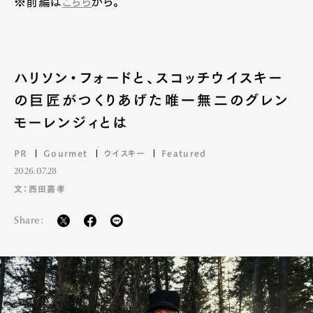
※前編は
こちら
から。
ハリソン・フォードと、スコッチウイスキー
の巨匠がつくりあげた唯一無二のグレン
モーレンジィとは
PR
Gourmet
ウイスキー
Featured
2026.07.28
文：西田嘉孝
Share: