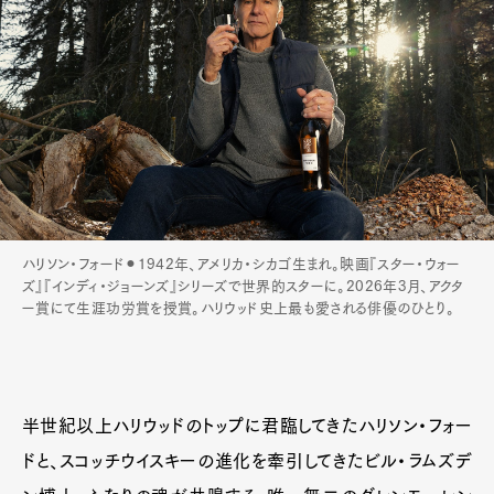
ハリソン・フォード⚫︎1942年、アメリカ・シカゴ生まれ。映画『スター・ウォー
ズ』『インディ・ジョーンズ』シリーズで世界的スターに。2026年3月、アクタ
ー賞にて生涯功労賞を授賞。ハリウッド史上最も愛される俳優のひとり。
半世紀以上ハリウッドのトップに君臨してきたハリソン・フォー
ドと、スコッチウイスキーの進化を牽引してきたビル・ラムズデ