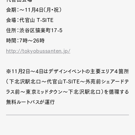
Official Columnist
About
会期：～11月4日（月・祝）
Contact
会場：代官山 T-SITE
住所：渋谷区猿楽町17-5
時間：7時～26時
Pen Meet
http://tokyobussanten.jp/
Pen international
Pen tw
※11月2日～4日はデザインイベントの主要エリア４箇所
（下北沢駅北口～代官山T-SITE～外苑前シェアードテ
ラス前～東京ミッドタウン～下北沢駅北口）を循環する
無料ルートバスが運行