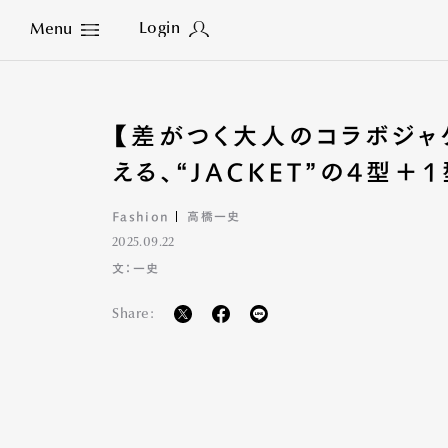
Login
Menu
Close
【差がつく大人のコラボジャ
える、“JACKET”の4型
Fashion
高橋一史
2025.09.22
文：一史
Share: