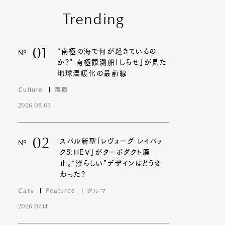
Trending
01
“南極の海で何が起きているの
Nº
か?” 南極観測船「しらせ」が見た
地球温暖化の最前線
Culture
南極
2026.08.03
02
スバル新型「レヴォーグ レイバッ
Nº
クS:HEV」がターボダクト廃
止。“漢らしい”デザインはどう変
わった?
Cars
Featured
クルマ
2026.07.14