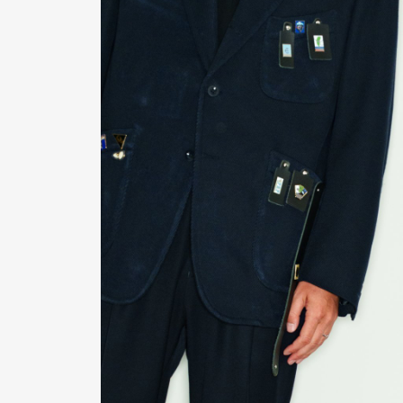
Pen Me
Pen Me