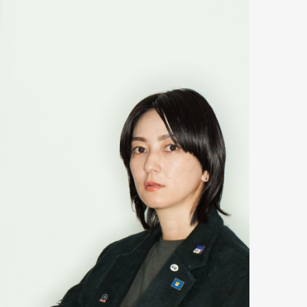
mbership
Magazine
Official Columnist
About
et
Pen international
Pen tw