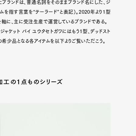
ブランドは、普通名詞をそのままブランド名にした、ジ
テムを指す言葉を“テーラード”と表記）。2020年より1型
を軸に、主に受注生産で運営しているブランドである。
ャケット バイ ユウタセトガワにはもう１型、デッドスト
希少品となる各アイテムを以下よりご覧いただこう。
加工の１点ものシリーズ
Art&Design
Watch
Fashion
ourmet
Cars
Product
Culture
Lifestyle